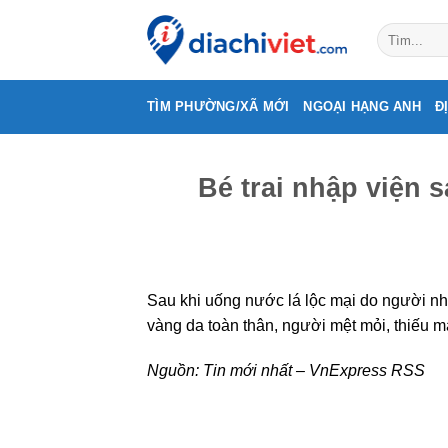
Skip
to
content
TÌM PHƯỜNG/XÃ MỚI
NGOẠI HẠNG ANH
Đ
Bé trai nhập viện 
Sau khi uống nước lá lộc mại do người nhà
vàng da toàn thân, người mệt mỏi, thiếu m
Nguồn:
Tin mới nhất – VnExpress RSS