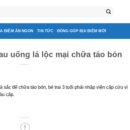
ỊA ĐIỂM ĂN NGON
TIN TỨC
ĐÓNG GÓP ĐỊA ĐIỂM MỚI
sau uống lá lộc mại chữa táo bón
 sắc để chữa táo bón, bé trai 3 tuổi phải nhập viện cấp cứu vì
áu cấp.