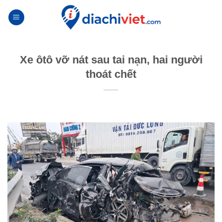
Skip
to
content
Xe ôtô vỡ nát sau tai nạn, hai người
thoát chết