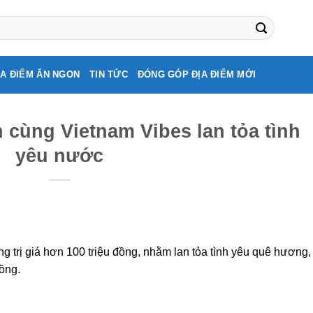
ỊA ĐIỂM ĂN NGON
TIN TỨC
ĐÓNG GÓP ĐỊA ĐIỂM MỚI
 cùng Vietnam Vibes lan tỏa tình
yêu nước
tổng trị giá hơn 100 triệu đồng, nhằm lan tỏa tình yêu quê hương,
ồng.