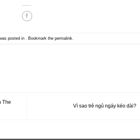
 was posted in . Bookmark the
permalink
.
n The
Vì sao trẻ ngủ ngáy kéo dài?