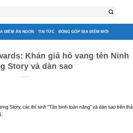
ỊA ĐIỂM ĂN NGON
TIN TỨC
ĐÓNG GÓP ĐỊA ĐIỂM MỚI
wards: Khán giả hô vang tên Ninh
 Story và dàn sao
g Story, các thí sinh “Tân binh toàn năng” và dàn sao trên th
1.