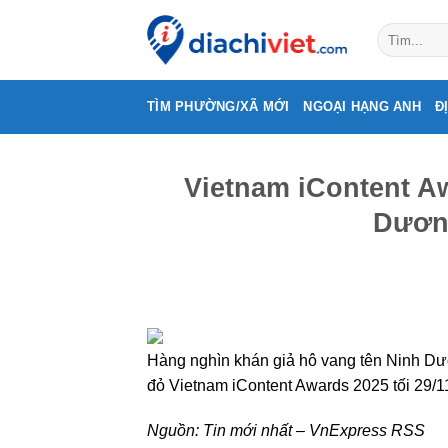
Skip
to
content
TÌM PHƯỜNG/XÃ MỚI
NGOẠI HẠNG ANH
Đ
Vietnam iContent A
Dương
Hàng nghìn khán giả hô vang tên Ninh Dươn
đỏ Vietnam iContent Awards 2025 tối 29/1
Nguồn:
Tin mới nhất – VnExpress RSS