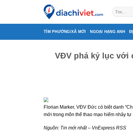
Skip
to
content
TÌM PHƯỜNG/XÃ MỚI
NGOẠI HẠNG ANH
Đ
VĐV phá kỷ lục với 
Florian Marker, VĐV Đức có biệt danh “Chu
mới trong môn thể thao mạo hiểm nhảy tự 
Nguồn:
Tin mới nhất – VnExpress RSS