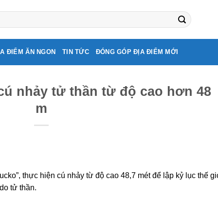
ỊA ĐIỂM ĂN NGON
TIN TỨC
ĐÓNG GÓP ĐỊA ĐIỂM MỚI
cú nhảy tử thần từ độ cao hơn 48
m
cko”, thực hiện cú nhảy từ độ cao 48,7 mét để lập kỷ lục thế gi
do tử thần.