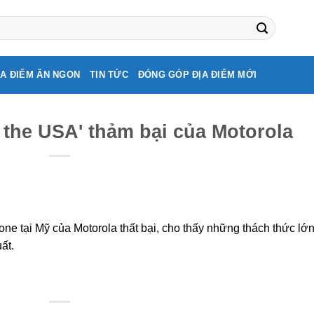
ỊA ĐIỂM ĂN NGON
TIN TỨC
ĐÓNG GÓP ĐỊA ĐIỂM MỚI
 the USA' thảm bại của Motorola
ne tại Mỹ của Motorola thất bại, cho thấy những thách thức lớ
ất.