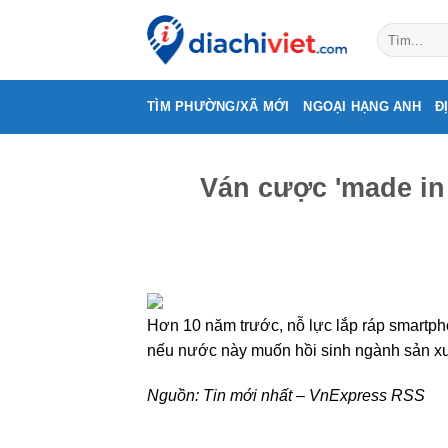
Skip
to
content
TÌM PHƯỜNG/XÃ MỚI
NGOẠI HẠNG ANH
Đ
Ván cược 'made in
Hơn 10 năm trước, nỗ lực lắp ráp smartpho
nếu nước này muốn hồi sinh ngành sản xu
Nguồn:
Tin mới nhất – VnExpress RSS