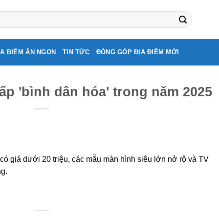
ỊA ĐIỂM ĂN NGON
TIN TỨC
ĐÓNG GÓP ĐỊA ĐIỂM MỚI
ấp 'bình dân hóa' trong năm 2025
 giá dưới 20 triệu, các mẫu màn hình siêu lớn nở rộ và TV
g.