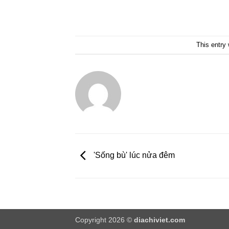
This entry
'Sống bù' lúc nửa đêm
Copyright 2026 ©
diachiviet.com