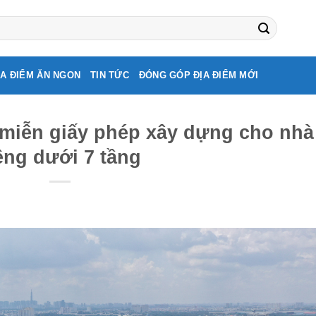
ỊA ĐIỂM ĂN NGON
TIN TỨC
ĐÓNG GÓP ĐỊA ĐIỂM MỚI
miễn giấy phép xây dựng cho nhà
êng dưới 7 tầng