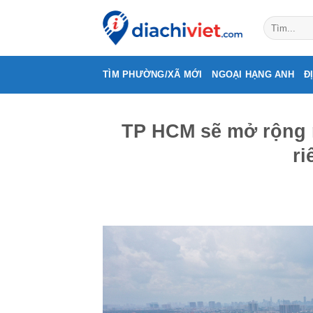
Skip
to
content
TÌM PHƯỜNG/XÃ MỚI
NGOẠI HẠNG ANH
Đ
TP HCM sẽ mở rộng 
ri