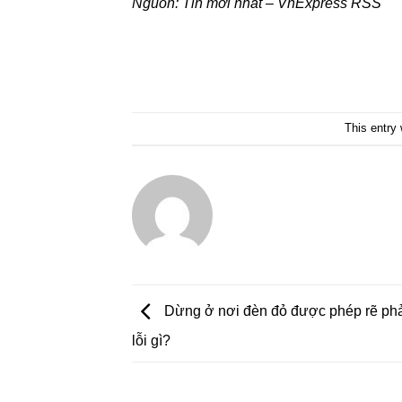
Nguồn:
Tin mới nhất – VnExpress RSS
This entry
Dừng ở nơi đèn đỏ được phép rẽ phả
lỗi gì?