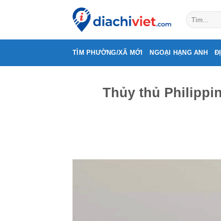
Skip
to
content
TÌM PHƯỜNG/XÃ MỚI
NGOẠI HẠNG ANH
Đ
Thủy thủ Philippi