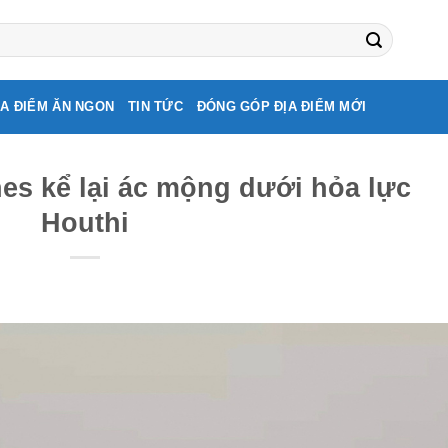
ỊA ĐIỂM ĂN NGON
TIN TỨC
ĐÓNG GÓP ĐỊA ĐIỂM MỚI
nes kể lại ác mộng dưới hỏa lực
Houthi