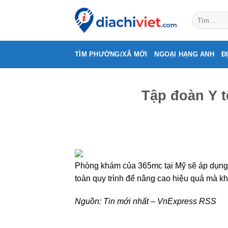
Skip
to
content
TÌM PHƯỜNG/XÃ MỚI
NGOẠI HẠNG ANH
Đ
Tập đoàn Y 
Phòng khám của 365mc tại Mỹ sẽ áp dụng k
toàn quy trình để nâng cao hiệu quả mà k
Nguồn:
Tin mới nhất – VnExpress RSS