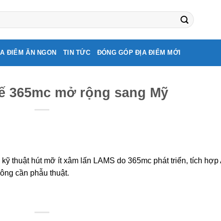
ỊA ĐIỂM ĂN NGON
TIN TỨC
ĐÓNG GÓP ĐỊA ĐIỂM MỚI
tế 365mc mở rộng sang Mỹ
ỹ thuật hút mỡ ít xâm lấn LAMS do 365mc phát triển, tích hợp 
hông cần phẫu thuật.