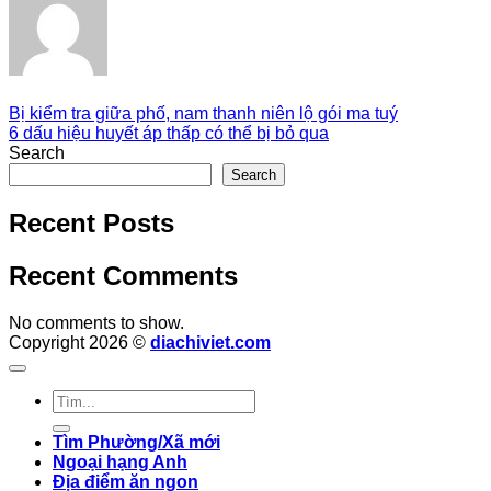
Bị kiểm tra giữa phố, nam thanh niên lộ gói ma tuý
6 dấu hiệu huyết áp thấp có thể bị bỏ qua
Search
Search
Recent Posts
Recent Comments
No comments to show.
Copyright 2026 ©
diachiviet.com
Tìm Phường/Xã mới
Ngoại hạng Anh
Địa điểm ăn ngon