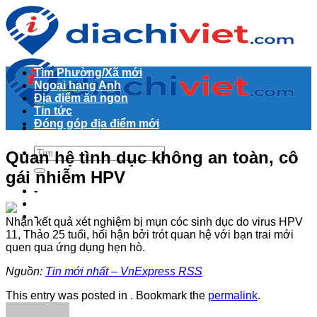
Skip
to
content
Tìm Phường/Xã mới
Ngoại hạng Anh
Địa điểm ăn ngon
Tin tức
Đóng góp địa điểm mới
Quan hệ tình dục không an toàn, cô
gái nhiễm HPV
-
-
Nhận kết quả xét nghiệm bị mụn cóc sinh dục do virus HPV
11, Thảo 25 tuổi, hối hận bởi trót quan hệ với bạn trai mới
quen qua ứng dụng hẹn hò.
Nguồn:
Tin mới nhất – VnExpress RSS
This entry was posted in . Bookmark the
permalink
.