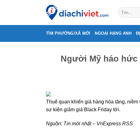
Skip
to
content
TÌM PHƯỜNG/XÃ MỚI
NGOẠI HẠNG ANH
Đ
Người Mỹ háo hức 
Thuế quan khiến giá hàng hóa tăng, niềm
sự kiện giảm giá Black Friday tới.
Nguồn:
Tin mới nhất – VnExpress RSS