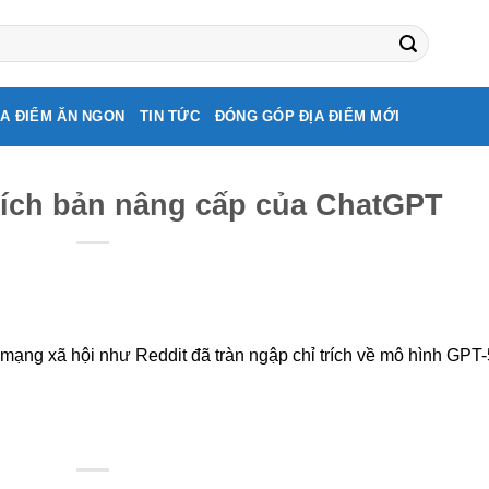
ỊA ĐIỂM ĂN NGON
TIN TỨC
ĐÓNG GÓP ĐỊA ĐIỂM MỚI
rích bản nâng cấp của ChatGPT
 mạng xã hội như Reddit đã tràn ngập chỉ trích về mô hình GPT-