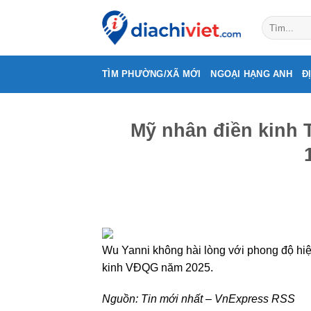
Skip
to
content
TÌM PHƯỜNG/XÃ MỚI
NGOẠI HẠNG ANH
Đ
Mỹ nhân điền kinh 
Wu Yanni không hài lòng với phong độ hiện
kinh VĐQG năm 2025.
Nguồn:
Tin mới nhất – VnExpress RSS