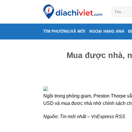
Skip
to
content
TÌM PHƯỜNG/XÃ MỚI
NGOẠI HẠNG ANH
Đ
Mua được nhà, n
Ngồi trong phòng giam, Preston Thorpe v
USD và mua được nhà nhờ chính sách cho
Nguồn:
Tin mới nhất – VnExpress RSS