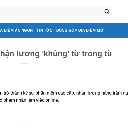
ỊA ĐIỂM ĂN NGON
TIN TỨC
ĐÓNG GÓP ĐỊA ĐIỂM MỚI
hận lương 'khủng' từ trong tù
ẫn trở thành kỹ sư phần mềm cao cấp, nhận lương hàng trăm ng
 phạm nhân làm việc online.