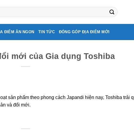
ỊA ĐIỂM ĂN NGON
TIN TỨC
ĐÓNG GÓP ĐỊA ĐIỂM MỚI
ổi mới của Gia dụng Toshiba
loạt sản phẩm theo phong cách Japandi hiện nay, Toshiba trải 
sản và đổi mới.