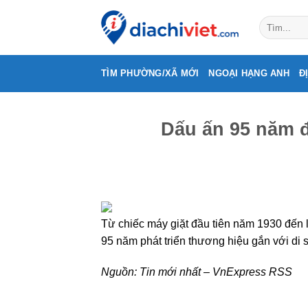
Skip
to
content
TÌM PHƯỜNG/XÃ MỚI
NGOẠI HẠNG ANH
Đ
Dấu ấn 95 năm đ
Từ chiếc máy giặt đầu tiên năm 1930 đến 
95 năm phát triển thương hiệu gắn với di 
Nguồn:
Tin mới nhất – VnExpress RSS