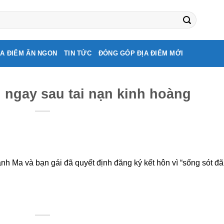
ỊA ĐIỂM ĂN NGON
TIN TỨC
ĐÓNG GÓP ĐỊA ĐIỂM MỚI
 ngay sau tai nạn kinh hoàng
nh Ma và bạn gái đã quyết định đăng ký kết hôn vì “sống sót đã