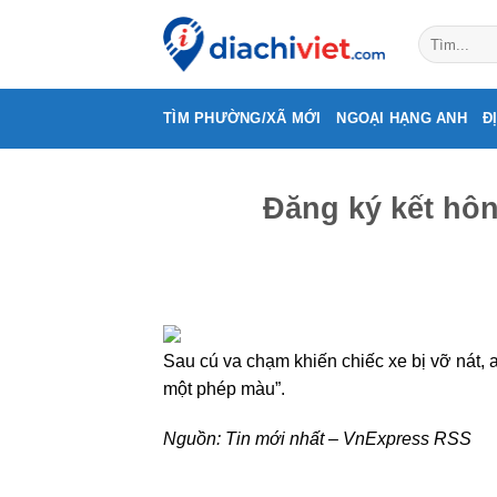
Skip
to
content
TÌM PHƯỜNG/XÃ MỚI
NGOẠI HẠNG ANH
Đ
Đăng ký kết hôn
Sau cú va chạm khiến chiếc xe bị vỡ nát, a
một phép màu”.
Nguồn:
Tin mới nhất – VnExpress RSS