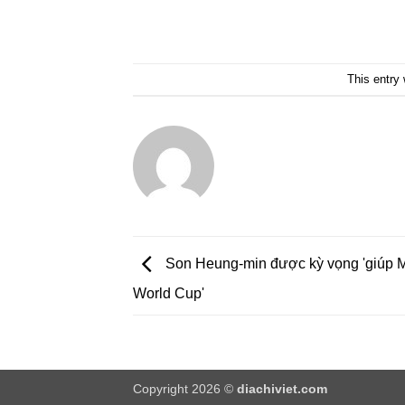
This entry
Son Heung-min được kỳ vọng 'giúp M
World Cup'
Copyright 2026 ©
diachiviet.com