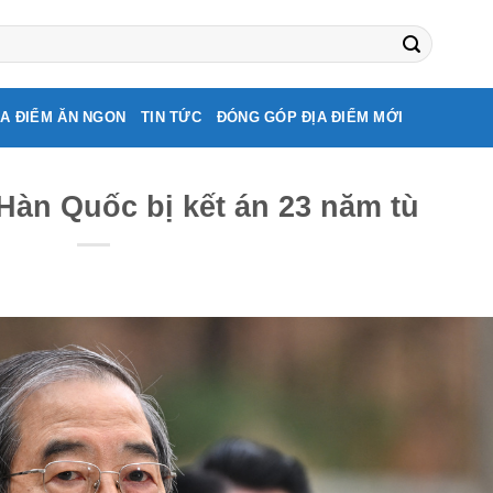
ỊA ĐIỂM ĂN NGON
TIN TỨC
ĐÓNG GÓP ĐỊA ĐIỂM MỚI
Hàn Quốc bị kết án 23 năm tù