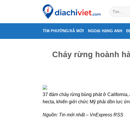
Skip
to
content
TÌM PHƯỜNG/XÃ MỚI
NGOẠI HẠNG ANH
Đ
Cháy rừng hoành hà
37 đám cháy rừng bùng phát ở California, 
hecta, khiến giới chức Mỹ phải dồn lực ứn
Nguồn:
Tin mới nhất – VnExpress RSS