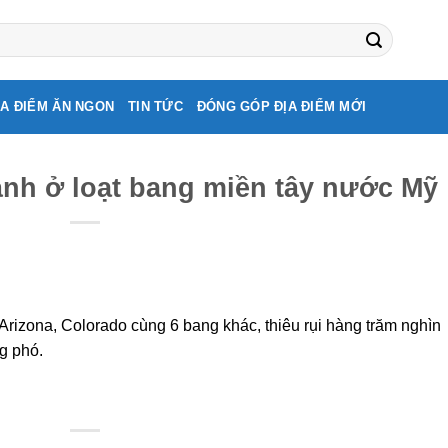
ỊA ĐIỂM ĂN NGON
TIN TỨC
ĐÓNG GÓP ĐỊA ĐIỂM MỚI
nh ở loạt bang miền tây nước Mỹ
Arizona, Colorado cùng 6 bang khác, thiêu rụi hàng trăm nghìn
g phó.