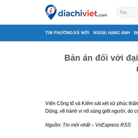
Skip
to
content
TÌM PHƯỜNG/XÃ MỚI
NGOẠI HẠNG ANH
Đ
Bản án đối với đại
Viện Công tố và Kiểm sát xét xử phúc thẩm
Dũng, về hành vi nổ súng giết người, do c
Nguồn:
Tin mới nhất – VnExpress RSS