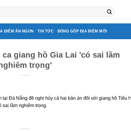
ỊA ĐIỂM ĂN NGON
TIN TỨC
ĐÓNG GÓP ĐỊA ĐIỂM MỚI
 ca giang hồ Gia Lai 'có sai lầm
nghiêm trọng'
 tại Đà Nẵng đề nghị hủy cả hai bản án đối với giang hồ Tiêu 
ó sai lầm nghiêm trọng.