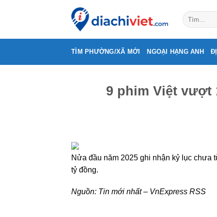
Skip
to
content
TÌM PHƯỜNG/XÃ MỚI
NGOẠI HẠNG ANH
Đ
9 phim Việt vượt
Nửa đầu năm 2025 ghi nhận kỷ lục chưa từ
tỷ đồng.
Nguồn:
Tin mới nhất – VnExpress RSS