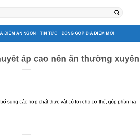
ỊA ĐIỂM ĂN NGON
TIN TỨC
ĐÓNG GÓP ĐỊA ĐIỂM MỚI
uyết áp cao nên ăn thường xuyên
bổ sung các hợp chất thực vật có lợi cho cơ thể, góp phần hạ