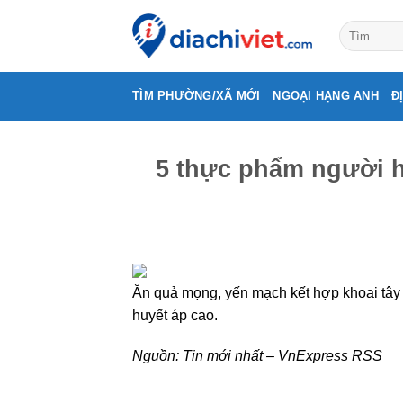
Skip
to
content
TÌM PHƯỜNG/XÃ MỚI
NGOẠI HẠNG ANH
Đ
5 thực phẩm người h
Ăn quả mọng, yến mạch kết hợp khoai tây 
huyết áp cao.
Nguồn:
Tin mới nhất – VnExpress RSS