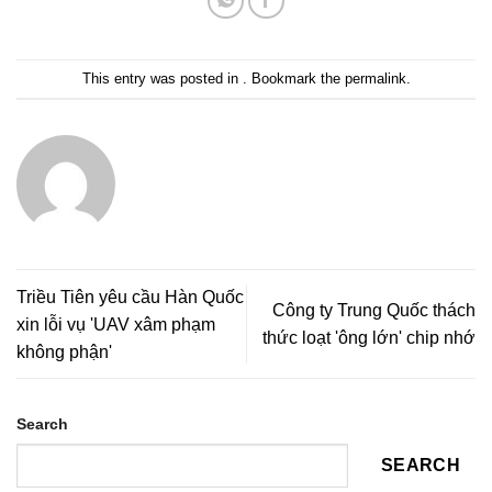
This entry was posted in . Bookmark the
permalink
.
Triều Tiên yêu cầu Hàn Quốc
Công ty Trung Quốc thách
xin lỗi vụ 'UAV xâm phạm
thức loạt 'ông lớn' chip nhớ
không phận'
Search
SEARCH